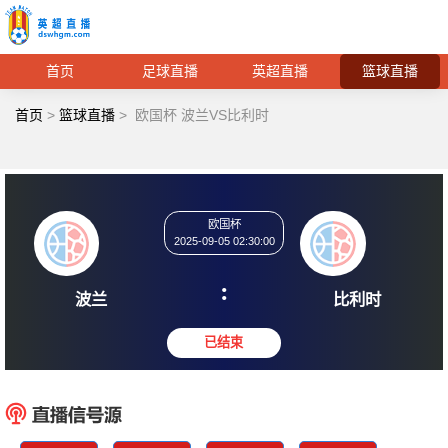
首页
足球直播
英超直播
篮球直播
首页
>
篮球直播
>
欧国杯 波兰VS比利时
欧国杯
2025-09-05 02:30:00
:
波兰
比利
已结束