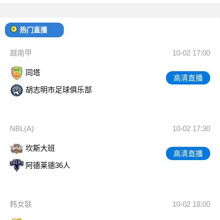
热门直播
越南甲
10-02 17:00
同塔
高清直播
胡志明市足球俱乐部
NBL(A)
10-02 17:30
坎斯大班
高清直播
阿德莱德36人
韩女联
10-02 18:00