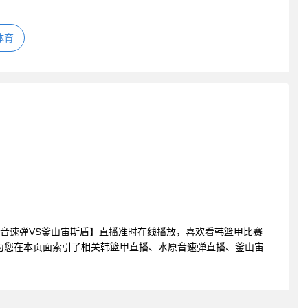
体育
甲 水原音速弹VS釜山宙斯盾】直播准时在线播放，喜欢看韩篮甲比赛
为您在本页面索引了相关韩篮甲直播、水原音速弹直播、釜山宙
。