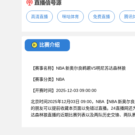
高清直播
咪咕体育
免费直播
腾讯
比赛介绍
【赛事名称】
NBA 新奥尔良鹈鹕VS明尼苏达森林狼
【赛事分类】
NBA
【开赛时间】
2025-12-03 09:00:00
北京时间2025年12月03日 09:00，NBA【NBA
的朋友可以提前收藏本页面以免错过直播。24直播网还
达森林狼直播的近期比赛列表以及两队历史交锋、两队