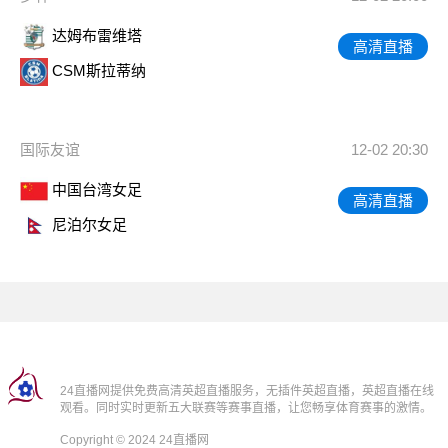
达姆布雷维塔
高清直播
CSM斯拉蒂纳
国际友谊
12-02 20:30
中国台湾女足
高清直播
尼泊尔女足
24直播网提供免费高清英超直播服务，无插件英超直播，英超直播在线
观看。同时实时更新五大联赛等赛事直播，让您畅享体育赛事的激情。
Copyright © 2024 24直播网