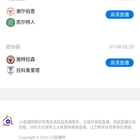
谢尔伯恩
高清直播
凯尔特人
欧协联
07-08 01:15
施特拉森
高清直播
拉科奥里塔
24直播网提供免费高清英超直播服务，无插件英超直播，英超直播在线
观看。同时实时更新五大联赛等赛事直播，让您畅享体育赛事的激情。
Copyright © 2024 24直播网