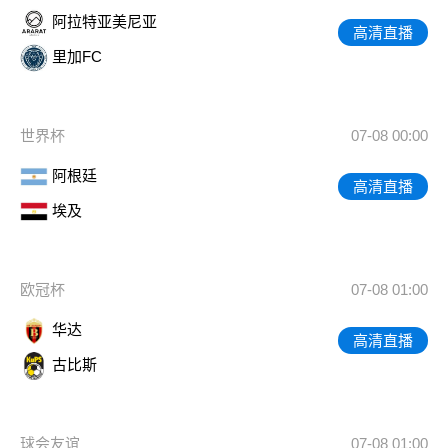
阿拉特亚美尼亚
高清直播
里加FC
世界杯
07-08 00:00
阿根廷
高清直播
埃及
欧冠杯
07-08 01:00
华达
高清直播
古比斯
球会友谊
07-08 01:00