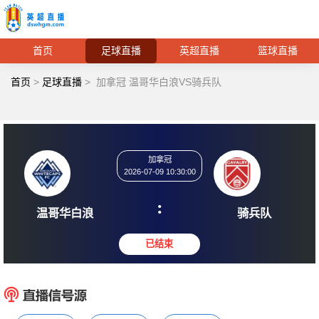
首页
足球直播
英超直播
篮球直播
首页
>
足球直播
>
加拿冠 温哥华白浪VS骑兵队
加拿冠
2026-07-09 10:30:00
:
温哥华白浪
骑兵
已结束