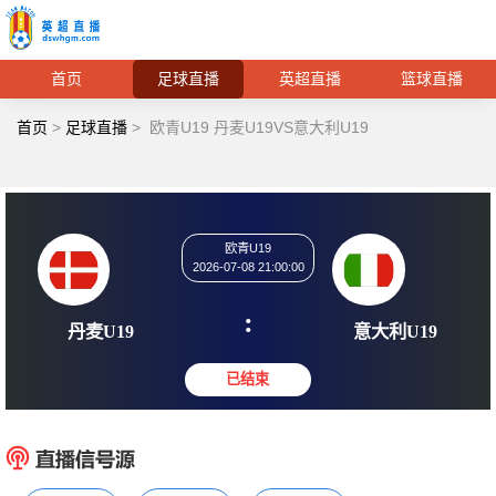
首页
足球直播
英超直播
篮球直播
首页
>
足球直播
>
欧青U19 丹麦U19VS意大利U19
欧青U19
2026-07-08 21:00:00
:
丹麦U19
意大利
已结束