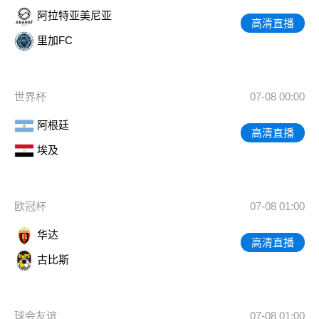
阿拉特亚美尼亚
高清直播
里加FC
世界杯
07-08 00:00
阿根廷
高清直播
埃及
欧冠杯
07-08 01:00
华达
高清直播
古比斯
球会友谊
07-08 01:00