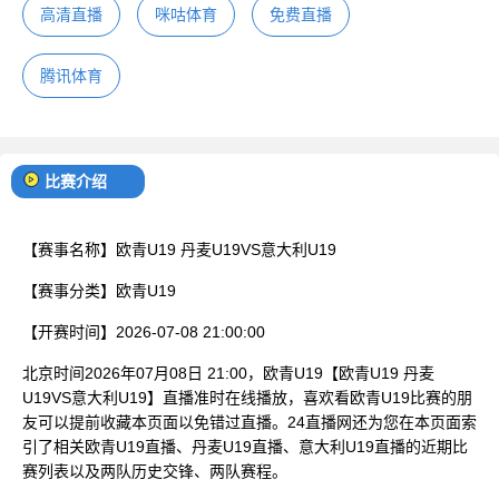
高清直播
咪咕体育
免费直播
腾讯体育
比赛介绍
【赛事名称】
欧青U19 丹麦U19VS意大利U19
【赛事分类】
欧青U19
【开赛时间】
2026-07-08 21:00:00
北京时间2026年07月08日 21:00，欧青U19【欧青U19 丹麦
U19VS意大利U19】直播准时在线播放，喜欢看欧青U19比赛的朋
友可以提前收藏本页面以免错过直播。24直播网还为您在本页面索
引了相关欧青U19直播、丹麦U19直播、意大利U19直播的近期比
赛列表以及两队历史交锋、两队赛程。