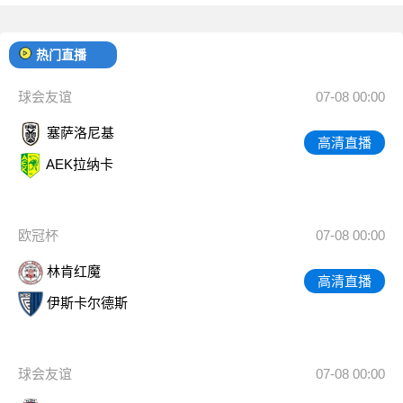
热门直播
球会友谊
07-08 00:00
塞萨洛尼基
高清直播
AEK拉纳卡
欧冠杯
07-08 00:00
林肯红魔
高清直播
伊斯卡尔德斯
球会友谊
07-08 00:00