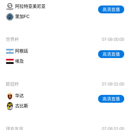
阿拉特亚美尼亚
高清直播
里加FC
世界杯
07-08 00:00
阿根廷
高清直播
埃及
欧冠杯
07-08 01:00
华达
高清直播
古比斯
球会友谊
07-08 01:00