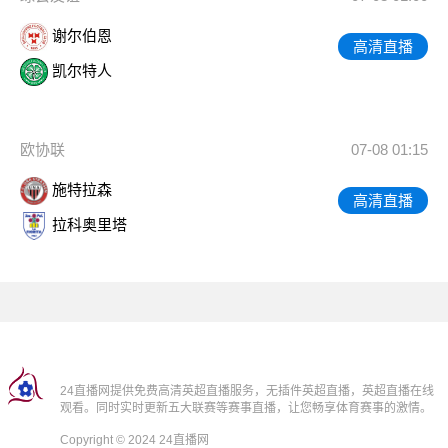
谢尔伯恩
高清直播
凯尔特人
欧协联
07-08 01:15
施特拉森
高清直播
拉科奥里塔
24直播网提供免费高清英超直播服务，无插件英超直播，英超直播在线
观看。同时实时更新五大联赛等赛事直播，让您畅享体育赛事的激情。
Copyright © 2024 24直播网