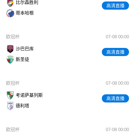
比尔森胜利
高清直播
哥本哈根
欧冠杯
07-08 00:00
沙巴巴库
高清直播
新圣徒
欧冠杯
07-08 00:00
考诺萨基列斯
高清直播
德利塔
欧冠杯
07-08 00:00