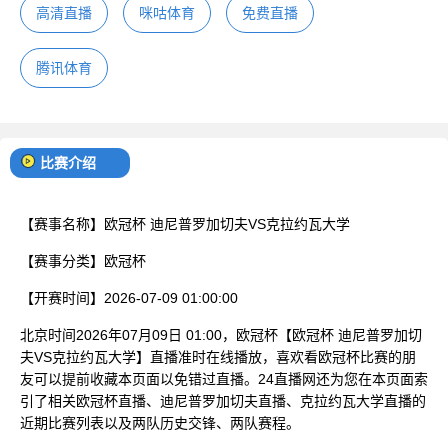
高清直播
咪咕体育
免费直播
腾讯体育
比赛介绍
【赛事名称】
欧冠杯 迪尼普罗加切夫VS克拉约瓦大学
【赛事分类】
欧冠杯
【开赛时间】
2026-07-09 01:00:00
北京时间2026年07月09日 01:00，欧冠杯【欧冠杯 迪尼普罗加切
夫VS克拉约瓦大学】直播准时在线播放，喜欢看欧冠杯比赛的朋
友可以提前收藏本页面以免错过直播。24直播网还为您在本页面索
引了相关欧冠杯直播、迪尼普罗加切夫直播、克拉约瓦大学直播的
近期比赛列表以及两队历史交锋、两队赛程。