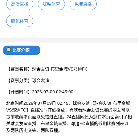
高清直播
咪咕体育
免费直播
腾讯体育
比赛介绍
【赛事名称】
球会友谊 布里金城VS邓迪FC
【赛事分类】
球会友谊
【开赛时间】
2026-07-09 02:45:00
北京时间2026年07月09日 02:45，球会友谊【球会友谊 布里金城
VS邓迪FC】直播准时在线播放，喜欢看球会友谊比赛的朋友可以
提前收藏本页面以免错过直播。24直播网还为您在本页面索引了相
关球会友谊直播、布里金城直播、邓迪FC直播的近期比赛列表以
及两队历史交锋、两队赛程。