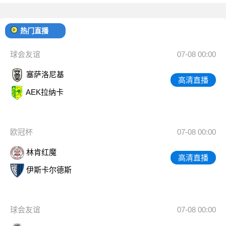
热门直播
球会友谊
07-08 00:00
塞萨洛尼基
高清直播
AEK拉纳卡
欧冠杯
07-08 00:00
林肯红魔
高清直播
伊斯卡尔德斯
球会友谊
07-08 00:00