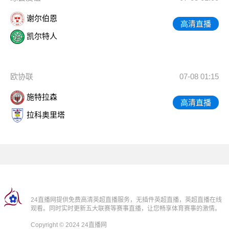
谢尔伯恩
高清直播
凯尔特人
欧协联
07-08 01:15
施特拉森
高清直播
拉科奥里塔
24直播网提供免费高清英超直播服务，无插件英超直播，英超直播在线
观看。同时实时更新五大联赛等赛事直播，让您畅享体育赛事的激情。
Copyright © 2024 24直播网