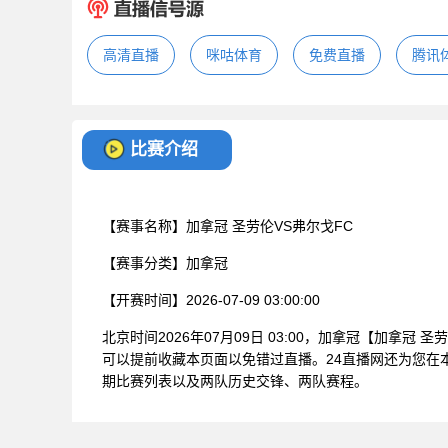
高清直播
咪咕体育
免费直播
腾讯
比赛介绍
【赛事名称】
加拿冠 圣劳伦VS弗尔戈FC
【赛事分类】
加拿冠
【开赛时间】
2026-07-09 03:00:00
北京时间2026年07月09日 03:00，加拿冠【加拿
可以提前收藏本页面以免错过直播。24直播网还为您在
期比赛列表以及两队历史交锋、两队赛程。