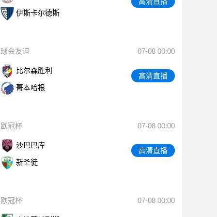
高清直播
伊斯卡尔德斯
球会友谊
07-08 00:00
比尔森胜利
高清直播
哥本哈根
欧冠杯
07-08 00:00
沙巴巴库
高清直播
新圣徒
欧冠杯
07-08 00:00