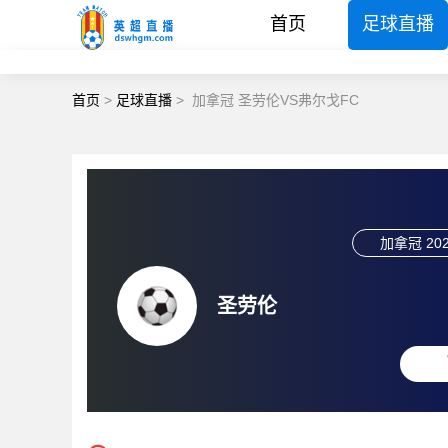
首页
足球直播
首页
>
足球直播
>
加拿冠 圣劳伦VS弗尔戈FC
加拿冠
202
圣劳伦