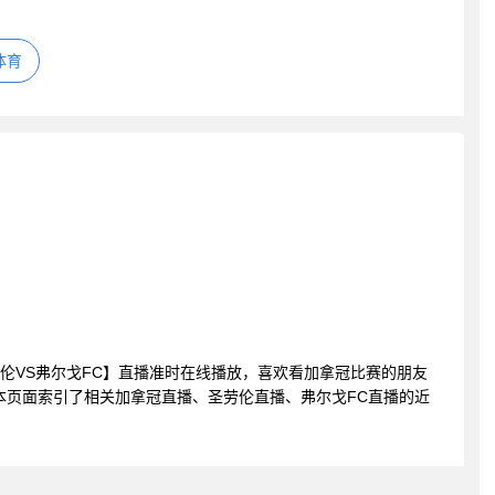
体育
冠 圣劳伦VS弗尔戈FC】直播准时在线播放，喜欢看加拿冠比赛的朋友
本页面索引了相关加拿冠直播、圣劳伦直播、弗尔戈FC直播的近