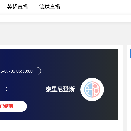
英超直播
篮球直播
5-07-05 05:30:00
:
泰里尼登斯
已结束