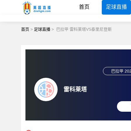
首页
足球直播
首页
>
足球直播
>
巴拉甲 雷科莱塔VS泰里尼登斯
巴拉甲
202
雷科莱塔