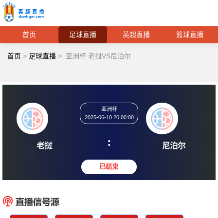
首页
足球直播
英超直播
篮球直播
首页
>
足球直播
>
亚洲杯 老挝VS尼泊尔
亚洲杯
2025-06-10 20:00:00
:
老挝
尼泊
已结束