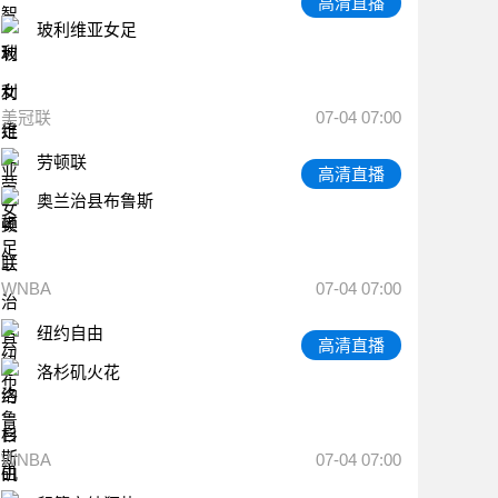
高清直播
玻利维亚女足
美冠联
07-04 07:00
劳顿联
高清直播
奥兰治县布鲁斯
WNBA
07-04 07:00
纽约自由
高清直播
洛杉矶火花
WNBA
07-04 07:00