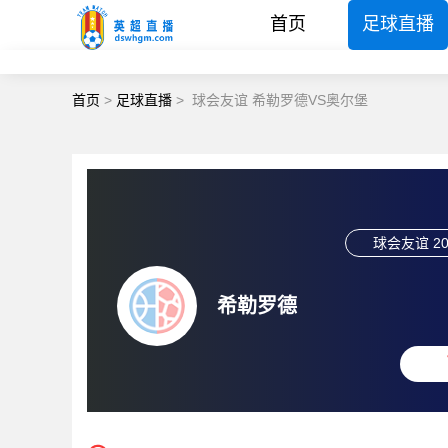
首页
足球直播
首页
>
足球直播
>
球会友谊 希勒罗德VS奥尔堡
球会友谊
20
希勒罗德