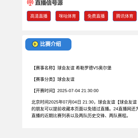
高清直播
咪咕体育
免费直播
腾讯体育
比赛介绍
【赛事名称】
球会友谊 希勒罗德VS奥尔堡
【赛事分类】
球会友谊
【开赛时间】
2025-07-04 21:30:00
北京时间2025年07月04日 21:30，球会友谊【球
的朋友可以提前收藏本页面以免错过直播。24直播网还
直播的近期比赛列表以及两队历史交锋、两队赛程。