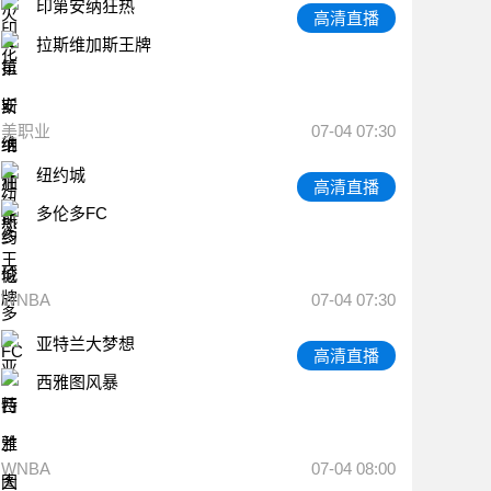
印第安纳狂热
高清直播
拉斯维加斯王牌
美职业
07-04 07:30
纽约城
高清直播
多伦多FC
WNBA
07-04 07:30
亚特兰大梦想
高清直播
西雅图风暴
WNBA
07-04 08:00