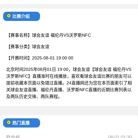
比赛介绍
【赛事名称】
球会友谊 福伦丹VS沃罗斯NFC
【赛事分类】
球会友谊
【开赛时间】
2025-08-01 19:00:00
北京时间2025年08月01日 19:00，球会友谊【球会友谊 福伦丹VS
沃罗斯NFC】直播准时在线播放，喜欢看球会友谊比赛的朋友可以
提前收藏本页面以免错过直播。24直播网还为您在本页面索引了相
关球会友谊直播、福伦丹直播、沃罗斯NFC直播的近期比赛列表以
及两队历史交锋、两队赛程。
热门直播
欧会杯
08-01 01:30