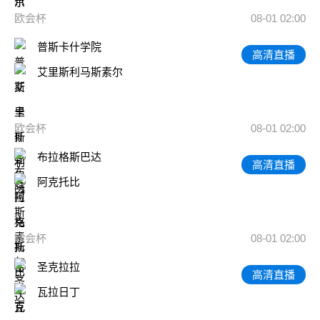
欧会杯
08-01 02:00
普斯卡什学院
高清直播
艾里斯利马斯素尔
欧会杯
08-01 02:00
布拉格斯巴达
高清直播
阿克托比
欧会杯
08-01 02:00
圣克拉拉
高清直播
瓦拉日丁