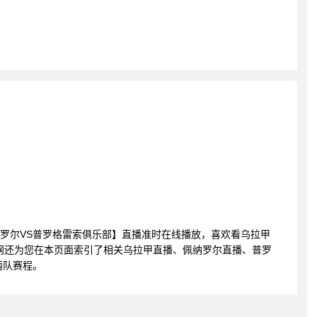
甲 佩纳罗尔VS普罗格雷索俱乐部】直播准时在线播放，喜欢看乌拉甲
网还为您在本页面索引了相关乌拉甲直播、佩纳罗尔直播、普罗
两队赛程。