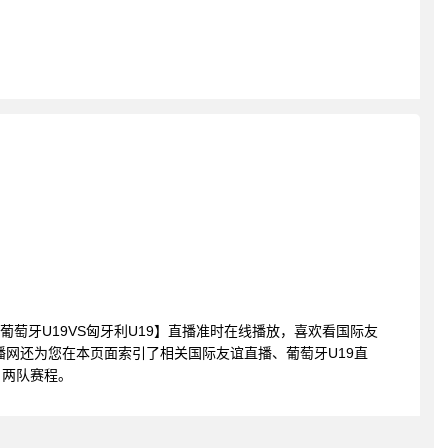
友谊 葡萄牙U19VS匈牙利U19】直播准时在线播放，喜欢看国际友
播网还为您在本页面索引了相关国际友谊直播、葡萄牙U19直
、两队赛程。