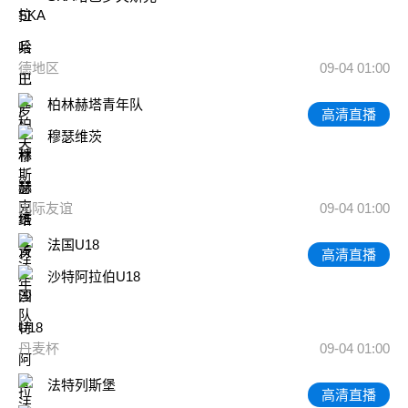
德地区
09-04 01:00
柏林赫塔青年队
高清直播
穆瑟维茨
国际友谊
09-04 01:00
法国U18
高清直播
沙特阿拉伯U18
丹麦杯
09-04 01:00
法特列斯堡
高清直播