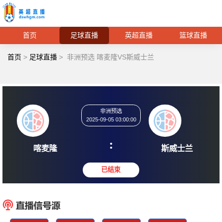
首页
足球直播
英超直播
篮球直播
首页
>
足球直播
>
非洲预选 喀麦隆VS斯威士兰
非洲预选
2025-09-05 03:00:00
:
喀麦隆
斯威
已结束