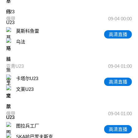
俄甲
09-04 00:00
莫斯科鱼雷
高清直播
乌法
亚青U23
09-04 01:00
卡塔尔U23
高清直播
文莱U23
俄甲
09-04 01:00
图拉兵工厂
高清直播
SKA哈巴罗夫斯克