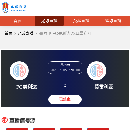
首页
足球直播
英超直播
篮球直播
首页
>
足球直播
>
墨西甲 FC美利达VS莫雷利亚
墨西甲
2025-09-05 09:00:00
:
FC美利达
莫雷
已结束