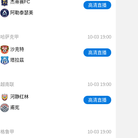
杰蒂赛FC
高清直播
阿勒泰瑟美
哈萨克甲
10-03 19:00
沙克特
高清直播
塔拉茲
越南联
10-03 19:00
河静红林
高清直播
甫宪
格鲁甲
10-03 19:00