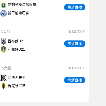
花刺子模乌尔根奇
高清直播
曼干纳弗巴霍
英U21
10-03 20:00
西布朗U21
高清直播
利兹联U21
乌克超
10-03 20:30
高华尤夫卡
高清直播
鲁克维尼基