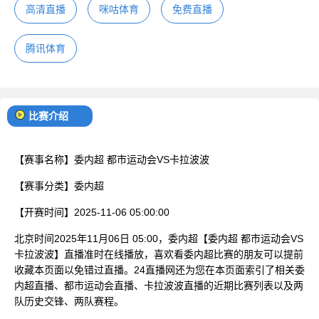
高清直播
咪咕体育
免费直播
腾讯体育
比赛介绍
【赛事名称】
委内超 都市运动会VS卡拉波波
【赛事分类】
委内超
【开赛时间】
2025-11-06 05:00:00
北京时间2025年11月06日 05:00，委内超【委内超 都市运动会VS
卡拉波波】直播准时在线播放，喜欢看委内超比赛的朋友可以提前
收藏本页面以免错过直播。24直播网还为您在本页面索引了相关委
内超直播、都市运动会直播、卡拉波波直播的近期比赛列表以及两
队历史交锋、两队赛程。