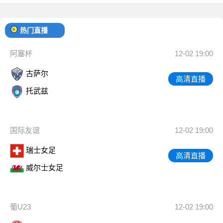
热门直播
阿塞杯
12-02 19:00
古萨尔
高清直播
托武兹
国际友谊
12-02 19:00
瑞士女足
高清直播
威尔士女足
葡U23
12-02 19:00