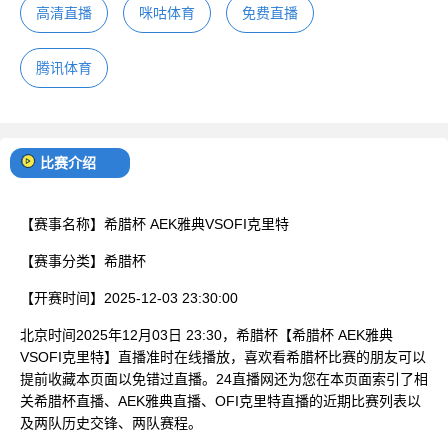
高清直播
咪咕体育
免费直播
腾讯体育
比赛介绍
【赛事名称】
希腊杯 AEK雅典VSOFI克里特
【赛事分类】
希腊杯
【开赛时间】
2025-12-03 23:30:00
北京时间2025年12月03日 23:30，希腊杯【希腊杯 AEK雅典
VSOFI克里特】直播准时在线播放，喜欢看希腊杯比赛的朋友可以
提前收藏本页面以免错过直播。24直播网还为您在本页面索引了相
关希腊杯直播、AEK雅典直播、OFI克里特直播的近期比赛列表以
及两队历史交锋、两队赛程。