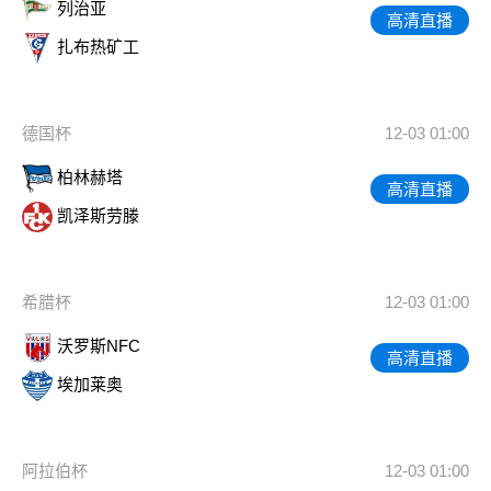
列治亚
高清直播
扎布热矿工
德国杯
12-03 01:00
柏林赫塔
高清直播
凯泽斯劳滕
希腊杯
12-03 01:00
沃罗斯NFC
高清直播
埃加莱奥
阿拉伯杯
12-03 01:00