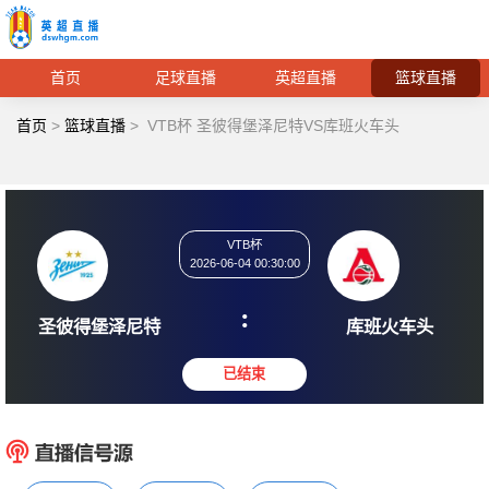
首页
足球直播
英超直播
篮球直播
首页
>
篮球直播
>
VTB杯 圣彼得堡泽尼特VS库班火车头
VTB杯
2026-06-04 00:30:00
:
圣彼得堡泽尼特
库班火
已结束