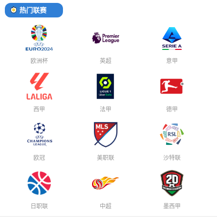
热门联赛
欧洲杯
英超
意甲
西甲
法甲
德甲
欧冠
美职联
沙特联
日职联
中超
墨西甲