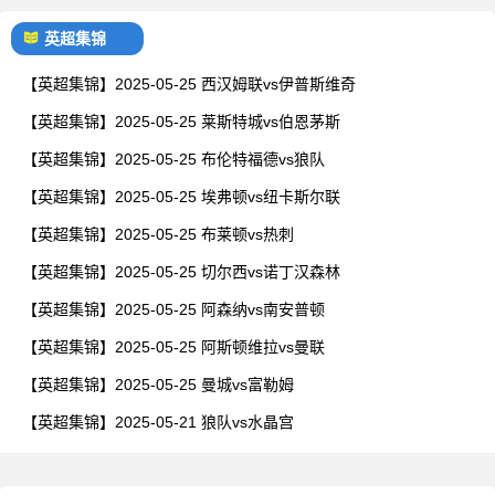
英超集锦
【英超集锦】2025-05-25 西汉姆联vs伊普斯维奇
【英超集锦】2025-05-25 莱斯特城vs伯恩茅斯
【英超集锦】2025-05-25 布伦特福德vs狼队
【英超集锦】2025-05-25 埃弗顿vs纽卡斯尔联
【英超集锦】2025-05-25 布莱顿vs热刺
【英超集锦】2025-05-25 切尔西vs诺丁汉森林
【英超集锦】2025-05-25 阿森纳vs南安普顿
【英超集锦】2025-05-25 阿斯顿维拉vs曼联
【英超集锦】2025-05-25 曼城vs富勒姆
【英超集锦】2025-05-21 狼队vs水晶宫