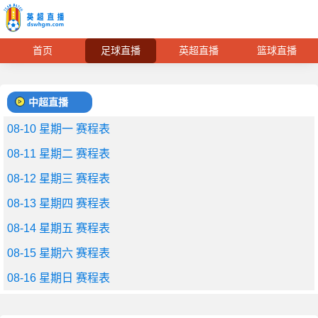
首页
足球直播
英超直播
篮球直播
中超直播
08-10 星期一 赛程表
08-11 星期二 赛程表
08-12 星期三 赛程表
08-13 星期四 赛程表
08-14 星期五 赛程表
08-15 星期六 赛程表
08-16 星期日 赛程表