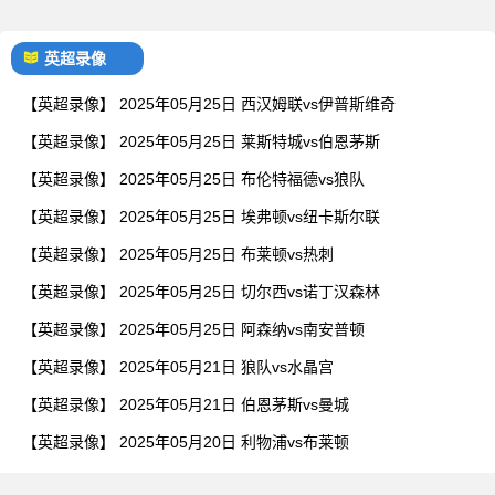
英超录像
【英超录像】 2025年05月25日 西汉姆联vs伊普斯维奇
【英超录像】 2025年05月25日 莱斯特城vs伯恩茅斯
【英超录像】 2025年05月25日 布伦特福德vs狼队
【英超录像】 2025年05月25日 埃弗顿vs纽卡斯尔联
【英超录像】 2025年05月25日 布莱顿vs热刺
【英超录像】 2025年05月25日 切尔西vs诺丁汉森林
【英超录像】 2025年05月25日 阿森纳vs南安普顿
【英超录像】 2025年05月21日 狼队vs水晶宫
【英超录像】 2025年05月21日 伯恩茅斯vs曼城
【英超录像】 2025年05月20日 利物浦vs布莱顿