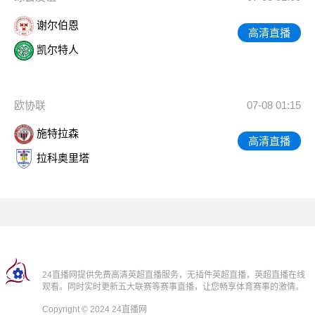
谢尔伯恩
高清直播
凯尔特人
欧协联
07-08 01:15
施特拉森
高清直播
拉科奥里塔
24直播网提供免费高清英超直播服务，无插件英超直播，英超直播在线
观看。同时实时更新五大联赛等赛事直播，让您畅享体育赛事的激情。
Copyright © 2024 24直播网