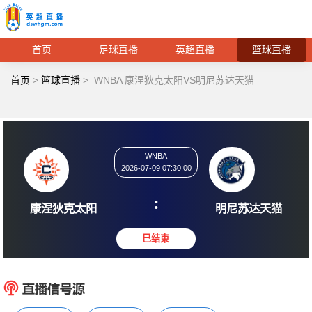
首页
足球直播
英超直播
篮球直播
首页
>
篮球直播
>
WNBA 康涅狄克太阳VS明尼苏达天猫
WNBA
2026-07-09 07:30:00
:
康涅狄克太阳
明尼苏
已结束