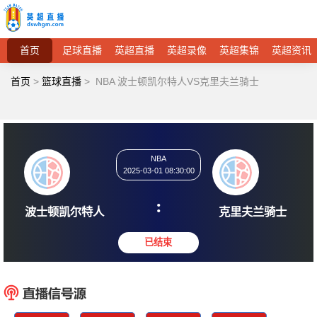
首页
足球直播
英超直播
英超录像
英超集锦
英超资讯
首页
>
篮球直播
>
NBA 波士顿凯尔特人VS克里夫兰骑士
NBA
2025-03-01 08:30:00
:
波士顿凯尔特人
克里夫
已结束