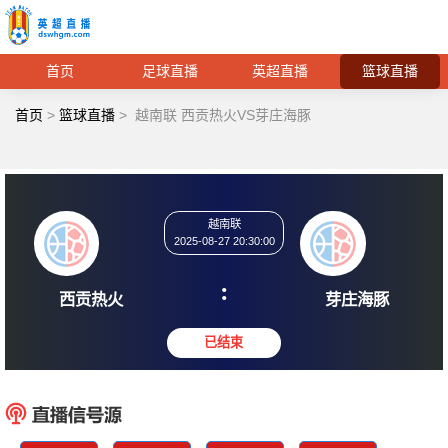
首页
足球直播
英超直播
篮球直播
首页
>
篮球直播
>
越南联 西贡热火VS芽庄海豚
越南联
2025-08-27 20:30:00
:
西贡热火
芽庄
已结束