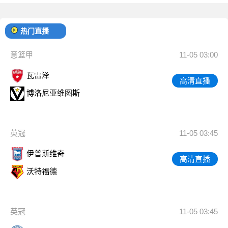
热门直播
意篮甲
11-05 03:00
瓦雷泽
高清直播
博洛尼亚维图斯
英冠
11-05 03:45
伊普斯维奇
高清直播
沃特福德
英冠
11-05 03:45