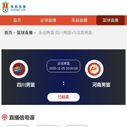
首页
足球直播
英超直播
篮球直播
首页
>
篮球直播
>
全运男篮 四川男篮VS河南男篮
全运男篮
2025-11-05 16:00:00
:
四川男篮
河南
已结束