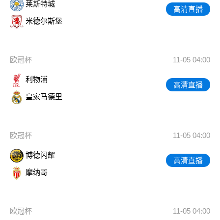
莱斯特城
高清直播
米德尔斯堡
欧冠杯
11-05 04:00
利物浦
高清直播
皇家马德里
欧冠杯
11-05 04:00
博德闪耀
高清直播
摩纳哥
欧冠杯
11-05 04:00