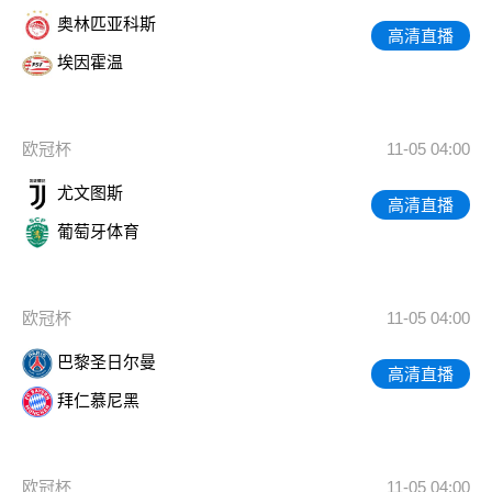
奥林匹亚科斯
高清直播
埃因霍温
欧冠杯
11-05 04:00
尤文图斯
高清直播
葡萄牙体育
欧冠杯
11-05 04:00
巴黎圣日尔曼
高清直播
拜仁慕尼黑
欧冠杯
11-05 04:00