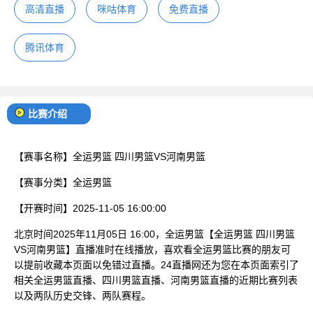
高清直播
咪咕体育
免费直播
腾讯体育
比赛介绍
【赛事名称】
全运男篮 四川男篮VS河南男篮
【赛事分类】
全运男篮
【开赛时间】
2025-11-05 16:00:00
北京时间2025年11月05日 16:00，全运男篮【全运男篮 四川男篮
VS河南男篮】直播准时在线播放，喜欢看全运男篮比赛的朋友可
以提前收藏本页面以免错过直播。24直播网还为您在本页面索引了
相关全运男篮直播、四川男篮直播、河南男篮直播的近期比赛列表
以及两队历史交锋、两队赛程。