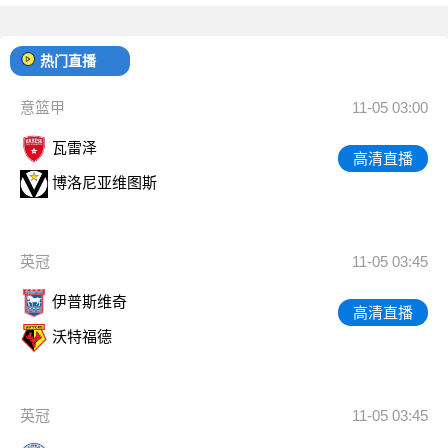
热门直播
意篮甲
11-05 03:00
瓦雷泽
高清直播
博洛尼亚维图斯
英冠
11-05 03:45
伊普斯维奇
高清直播
沃特福德
英冠
11-05 03:45