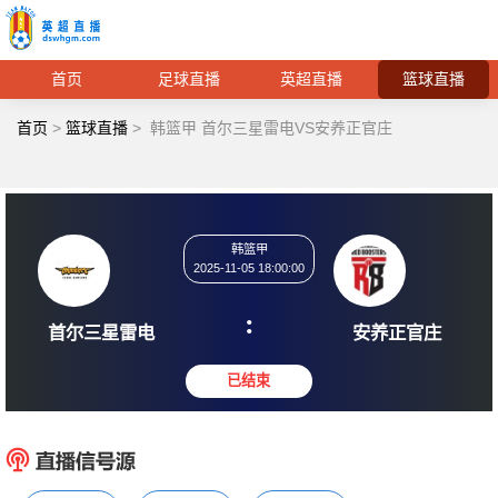
首页
足球直播
英超直播
篮球直播
首页
>
篮球直播
>
韩篮甲 首尔三星雷电VS安养正官庄
韩篮甲
2025-11-05 18:00:00
:
首尔三星雷电
安养正
已结束