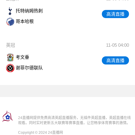
托特纳姆热刺
高清直播
哥本哈根
英冠
11-05 04:00
考文垂
高清直播
谢菲尔德联队
24直播网提供免费高清英超直播服务，无插件英超直播，英超直播在线
观看。同时实时更新五大联赛等赛事直播，让您畅享体育赛事的激情。
Copyright © 2024 24直播网