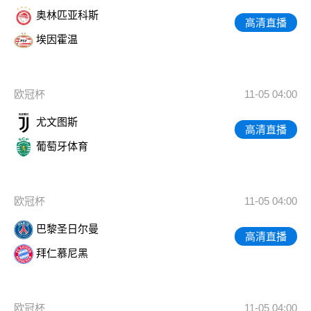
奥林匹亚科斯
高清直播
埃因霍温
欧冠杯
11-05 04:00
尤文图斯
高清直播
葡萄牙体育
欧冠杯
11-05 04:00
巴黎圣日尔曼
高清直播
拜仁慕尼黑
欧冠杯
11-05 04:00