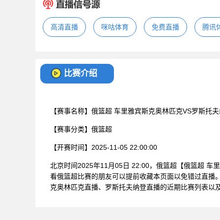
高清直播
咪咕体育
免费直播
腾讯
比赛介绍
【赛事名称】
俄篮超 车里雅宾斯克奥林匹克VS罗斯托夫
【赛事分类】
俄篮超
【开赛时间】
2025-11-05 22:00:00
北京时间2025年11月05日 22:00，俄篮超【俄篮
看俄篮超比赛的朋友可以提前收藏本页面以免错过直播。
克奥林匹克直播、罗斯托夫纳登直播的近期比赛列表以