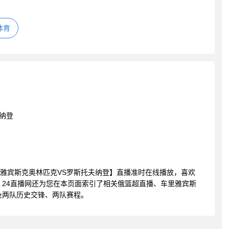
体育
纳登
超 车里雅宾斯克奥林匹克VS罗斯托夫纳登】直播准时在线播放，喜欢
24直播网还为您在本页面索引了相关俄篮超直播、车里雅宾斯
及两队历史交锋、两队赛程。