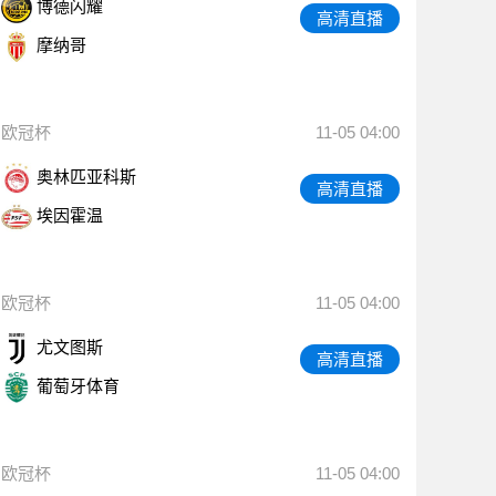
博德闪耀
高清直播
摩纳哥
欧冠杯
11-05 04:00
奥林匹亚科斯
高清直播
埃因霍温
欧冠杯
11-05 04:00
尤文图斯
高清直播
葡萄牙体育
欧冠杯
11-05 04:00