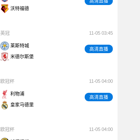
高清直播
沃特福德
英冠
11-05 03:45
莱斯特城
高清直播
米德尔斯堡
欧冠杯
11-05 04:00
利物浦
高清直播
皇家马德里
欧冠杯
11-05 04:00