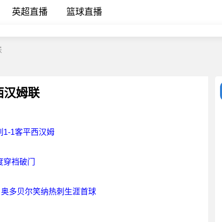
英超直播
篮球直播
联
s西汉姆联
1-1客平西汉姆
度穿裆破门
，奥多贝尔笑纳热刺生涯首球