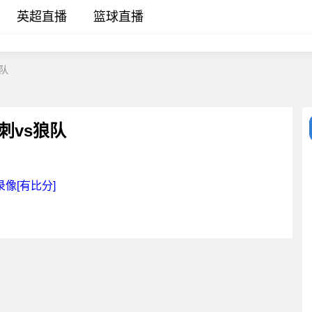
英超直播
篮球直播
狼队
热刺vs狼队
录像[有比分]