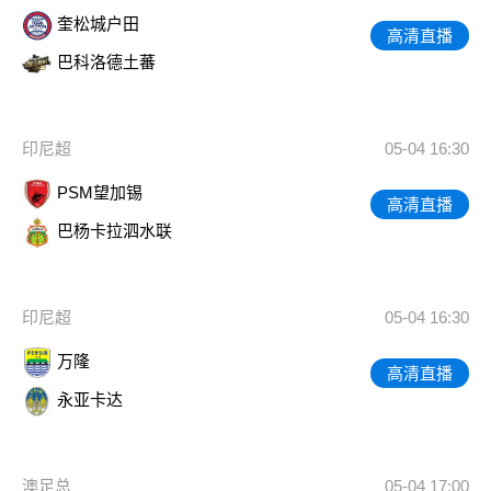
奎松城户田
高清直播
巴科洛德土蕃
印尼超
05-04 16:30
PSM望加锡
高清直播
巴杨卡拉泗水联
印尼超
05-04 16:30
万隆
高清直播
永亚卡达
澳足总
05-04 17:00