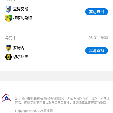
查诺莫斯
高清直播
梅塔利斯特
乌克甲
06-01 18:00
罗姆内
高清直播
切尔尼夫
24直播网提供免费高清英超直播服务，无插件英超直播，英超直播在线
观看。同时实时更新五大联赛等赛事直播，让您畅享体育赛事的激情。
Copyright © 2024 24直播网