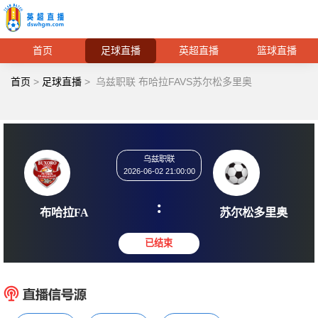
首页
足球直播
英超直播
篮球直播
首页
>
足球直播
>
乌兹职联 布哈拉FAVS苏尔松多里奥
乌兹职联
2026-06-02 21:00:00
:
布哈拉FA
苏尔松
已结束