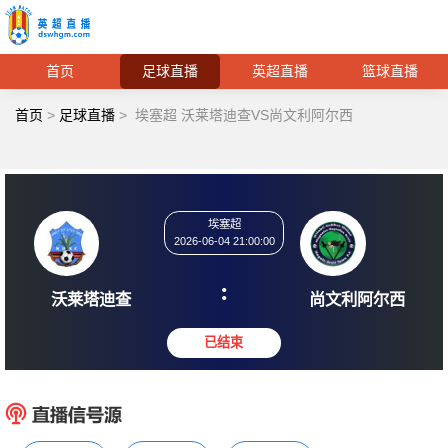
首页
足球直播
英超直播
篮球直播
首页
>
足球直播
>
埃塞超 沃莱塔迪查VS尚文利阿尔西
埃塞超
2026-06-04 21:00:00
:
沃莱塔迪查
尚文利
已结束