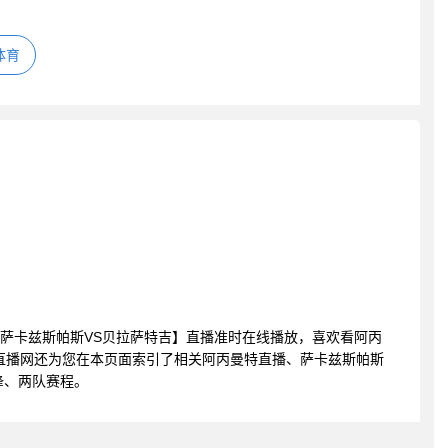
体育
丙曼特 萨卡兹斯帕斯VS贝拉萨特吉】直播准时在线播放，喜欢看阿丙
直播网还为您在本页面索引了相关阿丙曼特直播、萨卡兹斯帕斯
锋、两队赛程。