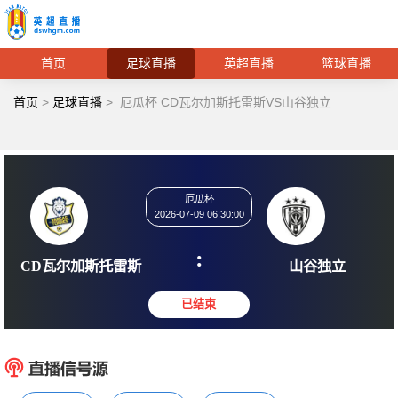
首页
足球直播
英超直播
篮球直播
首页
>
足球直播
>
厄瓜杯 CD瓦尔加斯托雷斯VS山谷独立
厄瓜杯
2026-07-09 06:30:00
:
CD瓦尔加斯托雷斯
山谷
已结束