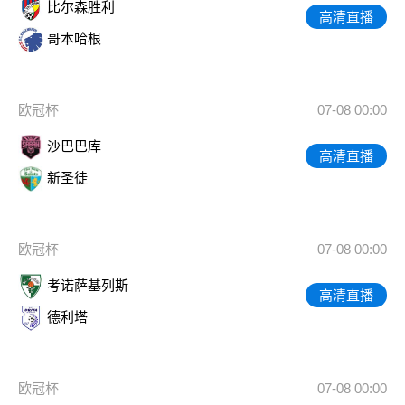
比尔森胜利
高清直播
哥本哈根
欧冠杯
07-08 00:00
沙巴巴库
高清直播
新圣徒
欧冠杯
07-08 00:00
考诺萨基列斯
高清直播
德利塔
欧冠杯
07-08 00:00