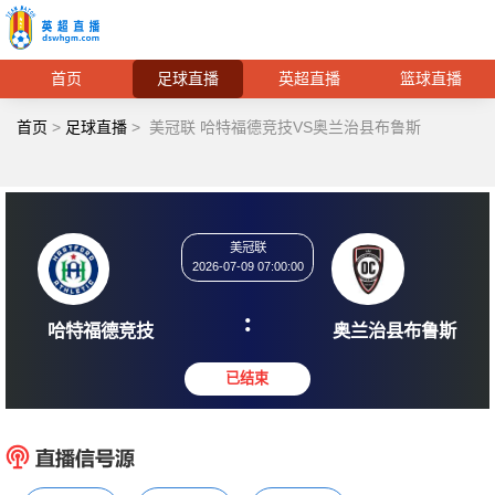
首页
足球直播
英超直播
篮球直播
首页
>
足球直播
>
美冠联 哈特福德竞技VS奥兰治县布鲁斯
美冠联
2026-07-09 07:00:00
:
哈特福德竞技
奥兰治县
已结束