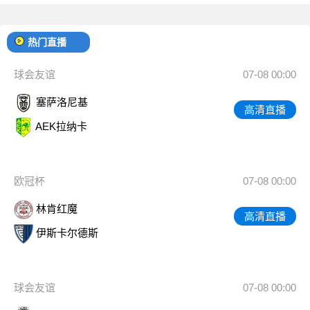
热门直播
球会友谊
07-08 00:00
塞萨洛尼基
高清直播
AEK拉纳卡
欧冠杯
07-08 00:00
林肯红魔
高清直播
伊斯卡尔德斯
球会友谊
07-08 00:00