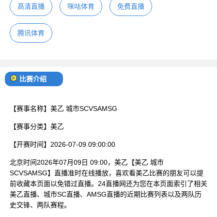
高清直播
咪咕体育
免费直播
腾讯体育
比赛介绍
【赛事名称】
美乙 城市SCVSAMSG
【赛事分类】
美乙
【开赛时间】
2026-07-09 09:00:00
北京时间2026年07月09日 09:00，美乙【美乙 城市
SCVSAMSG】直播准时在线播放，喜欢看美乙比赛的朋友可以提
前收藏本页面以免错过直播。24直播网还为您在本页面索引了相关
美乙直播、城市SC直播、AMSG直播的近期比赛列表以及两队历
史交锋、两队赛程。