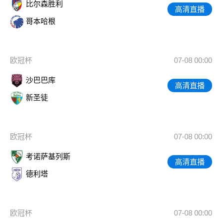
比尔森胜利
高清直播
哥本哈根
欧冠杯
07-08 00:00
沙巴巴库
高清直播
新圣徒
欧冠杯
07-08 00:00
考诺萨基列斯
高清直播
德利塔
欧冠杯
07-08 00:00