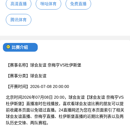
高清直播
咪咕体育
免费直播
腾讯体育
比赛介绍
【赛事名称】
球会友谊 奈梅亨VS杜伊斯堡
【赛事分类】
球会友谊
【开赛时间】
2026-07-08 20:00:00
北京时间2026年07月08日 20:00，球会友谊【球会友谊 奈梅亨VS
杜伊斯堡】直播准时在线播放，喜欢看球会友谊比赛的朋友可以提
前收藏本页面以免错过直播。24直播网还为您在本页面索引了相关
球会友谊直播、奈梅亨直播、杜伊斯堡直播的近期比赛列表以及两
队历史交锋、两队赛程。