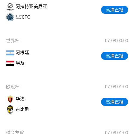
阿拉特亚美尼亚
高清直播
里加FC
世界杯
07-08 00:00
阿根廷
高清直播
埃及
欧冠杯
07-08 01:00
华达
高清直播
古比斯
球会友谊
07-08 01:00