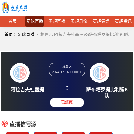
首页
足球直播
英超直播
英超录像
英超集锦
英超资讯
首页
>
足球直播
>
格鲁乙 阿拉吉夫杜塞提VS萨布塔罗提比利锡B队
格鲁乙
2024-12-16 17:00:00
:
阿拉吉夫杜塞提
萨布塔罗提
队
已结束