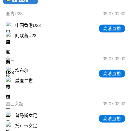
亚青U23
09-07 01:30
中国香港U23
高清直播
阿联酋U23
荷乙
09-07 02:00
坎布尔
高清直播
威廉二世
墨西女超
09-07 02:00
普马斯女足
高清直播
托卢卡女足