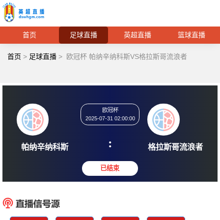
首页
足球直播
英超直播
篮球直播
首页
>
足球直播
>
欧冠杯 帕纳辛纳科斯VS格拉斯哥流浪者
欧冠杯
2025-07-31 02:00:00
:
帕纳辛纳科斯
格拉斯哥
已结束