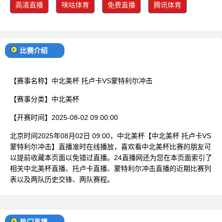
高清直播
咪咕体育
免费直播
腾讯体育
比赛介绍
【赛事名称】
中北美杯 托卢卡VS蒙特利尔冲击
【赛事分类】
中北美杯
【开赛时间】
2025-08-02 09:00:00
北京时间2025年08月02日 09:00，中北美杯【中北美杯 托卢卡VS
蒙特利尔冲击】直播准时在线播放，喜欢看中北美杯比赛的朋友可
以提前收藏本页面以免错过直播。24直播网还为您在本页面索引了
相关中北美杯直播、托卢卡直播、蒙特利尔冲击直播的近期比赛列
表以及两队历史交锋、两队赛程。
热门直播